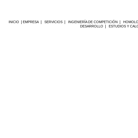
|
|
|
|
INICIO
EMPRESA
SERVICIOS
INGENIERÍA DE COMPETICIÓN
HOMOLO
|
DESARROLLO
ESTUDIOS Y CAL