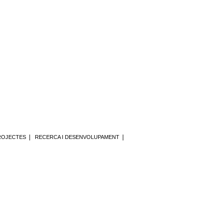
|
|
ROJECTES
RECERCA I DESENVOLUPAMENT